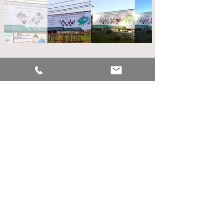
Endereço:
Rua Benjamin Constant, nº 977,
Centro
Edifício Santos, Térreo, Sala 05.
Cep:
69.900-064
Rio Branco - Acre
Contato
E-mail:
sintegesp@hotmail.com
Instagram:
@sintegespacre
Facebook: @Sintegesp
Acre